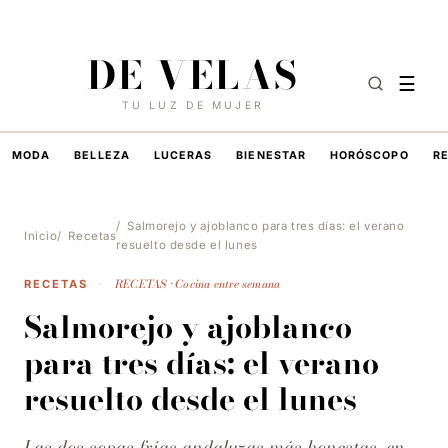
9 DE AGOSTO DE 2026
·
HOY EN DE VELAS
DE VELAS
☰
TU LUZ DE MUJER
MODA
BELLEZA
LUCERAS
BIENESTAR
HORÓSCOPO
R
Salmorejo y ajoblanco para tres días: el verano
Inicio
Recetas
resuelto desde el lunes
RECETAS · Cocina entre semana
RECETAS
·
Salmorejo y ajoblanco
para tres días: el verano
resuelto desde el lunes
Las dos sopas frías andaluzas más honestas, en