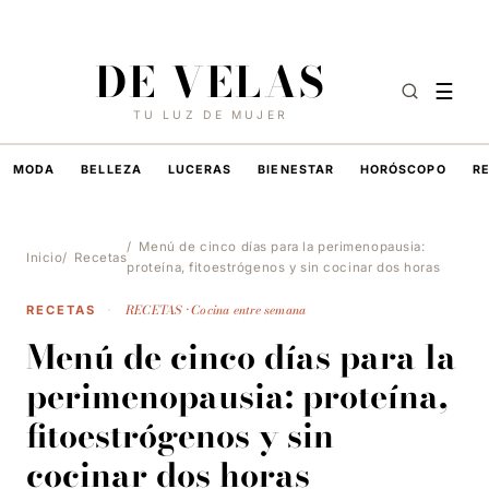
8 DE AGOSTO DE 2026
·
HOY EN DE VELAS
DE VELAS
☰
TU LUZ DE MUJER
MODA
BELLEZA
LUCERAS
BIENESTAR
HORÓSCOPO
R
Menú de cinco días para la perimenopausia:
Inicio
Recetas
proteína, fitoestrógenos y sin cocinar dos horas
RECETAS · Cocina entre semana
RECETAS
·
Menú de cinco días para la
perimenopausia: proteína,
fitoestrógenos y sin
cocinar dos horas