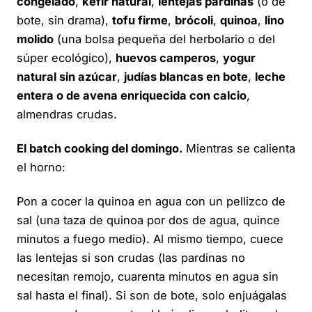
congelado
,
kéfir natural
,
lentejas pardinas
(o de
bote, sin drama),
tofu firme
,
brócoli
,
quinoa
,
lino
molido
(una bolsa pequeña del herbolario o del
súper ecológico),
huevos camperos
,
yogur
natural sin azúcar
,
judías blancas en bote
,
leche
entera o de avena enriquecida con calcio
,
almendras crudas.
El batch cooking del domingo.
Mientras se calienta
el horno:
Pon a cocer la quinoa en agua con un pellizco de
sal (una taza de quinoa por dos de agua, quince
minutos a fuego medio). Al mismo tiempo, cuece
las lentejas si son crudas (las pardinas no
necesitan remojo, cuarenta minutos en agua sin
sal hasta el final). Si son de bote, solo enjuágalas