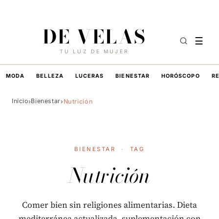
10 DE AGOSTO DE 2026
·
HOY EN DE VELAS
DE VELAS
☰
TU LUZ DE MUJER
MODA
BELLEZA
LUCERAS
BIENESTAR
HORÓSCOPO
R
Inicio
Bienestar
›
›
Nutrición
BIENESTAR
·
TAG
Nutrición
Comer bien sin religiones alimentarias. Dieta
mediterránea actualizada, suplementación con