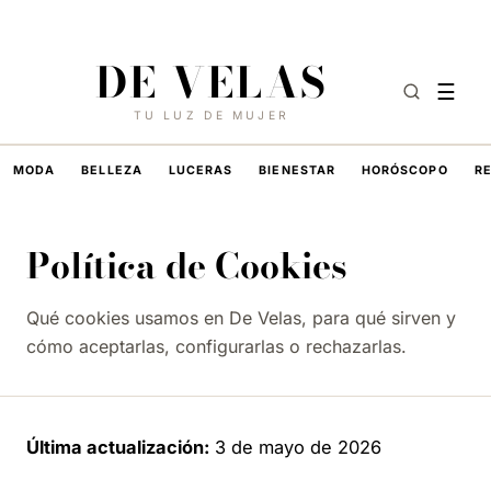
6 DE AGOSTO DE 2026
·
HOY EN DE VELAS
DE VELAS
☰
TU LUZ DE MUJER
MODA
BELLEZA
LUCERAS
BIENESTAR
HORÓSCOPO
R
Política de Cookies
Qué cookies usamos en De Velas, para qué sirven y
cómo aceptarlas, configurarlas o rechazarlas.
Última actualización:
3 de mayo de 2026