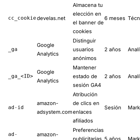
Almacena tu
elección en
cc_cookie
develas.net
6 meses
Técn
el banner de
cookies
Distinguir
Google
_ga
usuarios
2 años
Analí
Analytics
anónimos
Mantener
Google
_ga_<ID>
estado de
2 años
Analí
Analytics
sesión GA4
Atribución
amazon-
de clics en
ad-id
Sesión
Mark
adsystem.com
enlaces
afiliados
Preferencias
ad-
amazon-
publicitarias
5 años
Mark