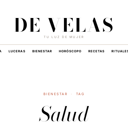
6 DE AGOSTO DE 2026
·
HOY EN DE VELAS
DE VELAS
TU LUZ DE MUJER
A
LUCERAS
BIENESTAR
HORÓSCOPO
RECETAS
RITUALE
BIENESTAR
·
TAG
Salud