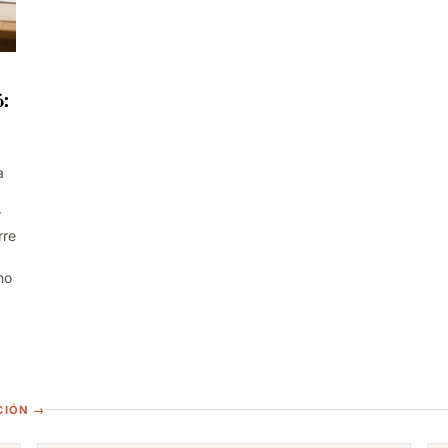
:
a
r
rre
mo
CIÓN →