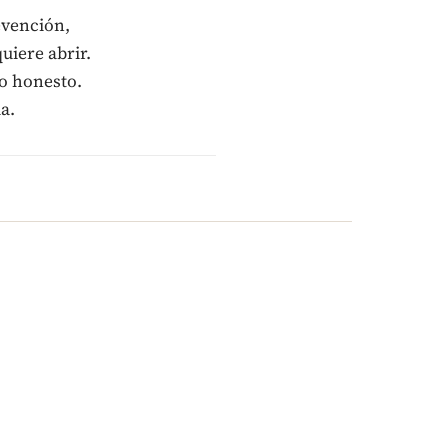
evención,
uiere abrir.
lo honesto.
a.