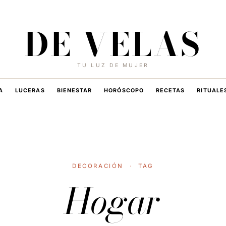
8 DE AGOSTO DE 2026
·
HOY EN DE VELAS
DE VELAS
TU LUZ DE MUJER
A
LUCERAS
BIENESTAR
HORÓSCOPO
RECETAS
RITUALE
DECORACIÓN
·
TAG
Hogar