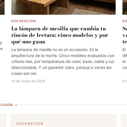
DECORACIÓN
D
La lámpara de mesilla que cambia tu
S
rincón de lectura: cinco modelos y por
v
qué uno gana
t
 y
es
La lámpara de mesilla no es un accesorio. Es la
El
arquitectura de la noche. Cinco modelos evaluados con
di
criterio real, por temperatura de color, base, cable y luz
lo
direccionable. Y un ganador claro, porque a veces las
co
cosas son así.
10 de mayo de 2026
9 
ECCIÓN →
DECORACIÓN