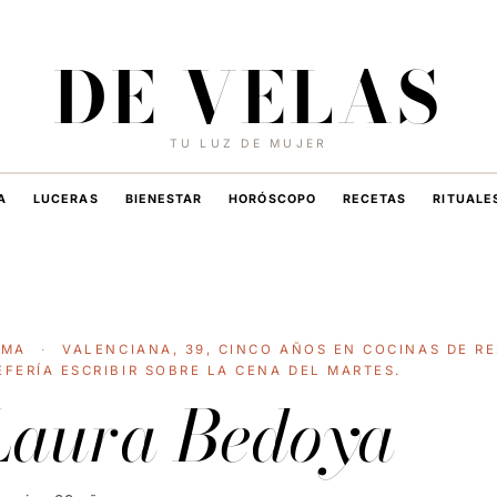
7 DE AGOSTO DE 2026
·
HOY EN DE VELAS
DE VELAS
TU LUZ DE MUJER
A
LUCERAS
BIENESTAR
HORÓSCOPO
RECETAS
RITUALE
RMA
·
VALENCIANA, 39, CINCO AÑOS EN COCINAS DE R
EFERÍA ESCRIBIR SOBRE LA CENA DEL MARTES.
Laura Bedoya