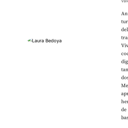
Va
Ant
tu
del
tra
Viv
coc
dig
ta
do
Me 
ap
he
de 
ba