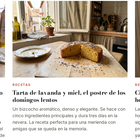
RECETAS
R
o
Tarta de lavanda y miel, el postre de los
C
domingos lentos
h
Un bizcocho aromático, denso y elegante. Se hace con
La
cinco ingredientes principales y dura tres días en la
ho
a
nevera. La receta perfecta para una merienda con
si
el
amigas que se queda en la memoria.
pr
 de
ya