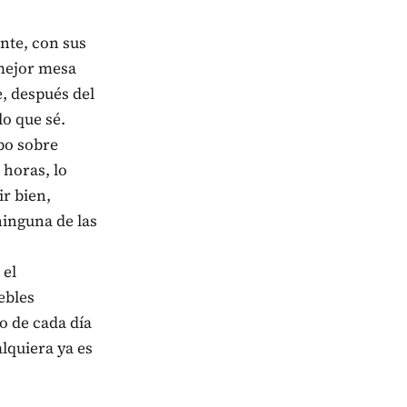
nte, con sus
 mejor mesa
e, después del
lo que sé.
bo sobre
 horas, lo
ir bien,
ninguna de las
 el
ebles
o de cada día
lquiera ya es