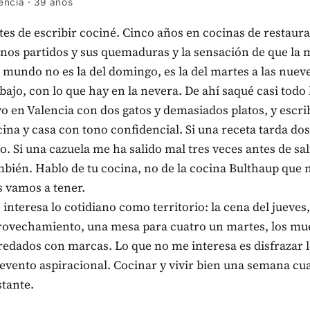
lencia
·
39 años
es de escribir cociné. Cinco años en cocinas de restaura
rnos partidos y sus quemaduras y la sensación de que la
 mundo no es la del domingo, es la del martes a las nuev
bajo, con lo que hay en la nevera. De ahí saqué casi todo 
o en Valencia con dos gatos y demasiados platos, y escri
ina y casa con tono confidencial. Si una receta tarda dos
o. Si una cazuela me ha salido mal tres veces antes de sal
mbién. Hablo de tu cocina, no de la cocina Bulthaup que 
s vamos a tener.
interesa lo cotidiano como territorio: la cena del jueves,
rovechamiento, una mesa para cuatro un martes, los mu
redados con marcas. Lo que no me interesa es disfrazar l
evento aspiracional. Cocinar y vivir bien una semana cua
stante.