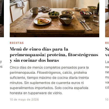
RECETAS
R
Menú de cinco días para la
S
perimenopausia: proteína, fitoestrógenos
v
y sin cocinar dos horas
 y
La
es
re
Cinco días de menús completos pensados para la
ne
perimenopausia. Fitoestrógenos, calcio, proteína
ma
suficiente, tiempo máximo de cocina diaria treinta
va
minutos. Sin suplementos de cuarenta euros ni
có
superalimentos importados. Solo cocina española
honesta en tupperware de vidrio.
10 de mayo de 2026
10