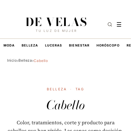
6 DE AGOSTO DE 2026
·
HOY EN DE VELAS
DE VELAS
☰
TU LUZ DE MUJER
MODA
BELLEZA
LUCERAS
BIENESTAR
HORÓSCOPO
R
Inicio
Belleza
›
›
Cabello
BELLEZA
·
TAG
Cabello
Color, tratamientos, corte y producto para
cabellos que han vivido. Las canas como decisión,