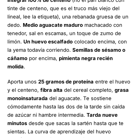
integral 100% de centeno
(no el pan blanco con
tinte de centeno, que es el truco más viejo del
lineal, lee la etiqueta), una rebanada gruesa de un
dedo.
Medio aguacate maduro
machacado con
tenedor, sal en escamas, un toque de zumo de
limón.
Un huevo escalfado
colocado encima, con
la yema todavía corriendo.
Semillas de sésamo o
cáñamo
por encima,
pimienta negra recién
molida
.
Aporta unos
25 gramos de proteína
entre el huevo
y el centeno,
fibra alta
del cereal completo,
grasa
monoinsaturada
del aguacate. Te sostiene
cómodamente hasta las dos de la tarde sin caída
de azúcar ni hambre intermedia.
Tarda nueve
minutos
desde que sacas la sartén hasta que te
sientas. La curva de aprendizaje del huevo