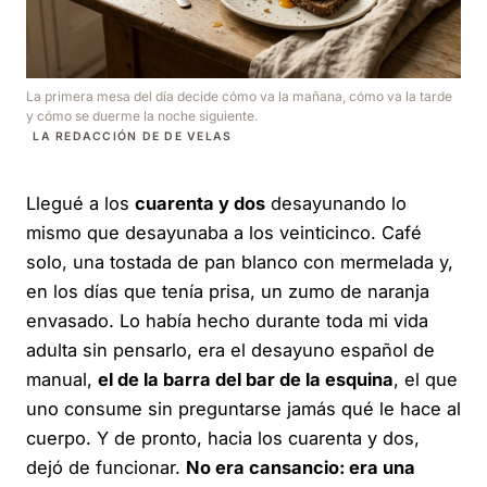
La primera mesa del día decide cómo va la mañana, cómo va la tarde
y cómo se duerme la noche siguiente.
LA REDACCIÓN DE DE VELAS
Llegué a los
cuarenta y dos
desayunando lo
mismo que desayunaba a los veinticinco. Café
solo, una tostada de pan blanco con mermelada y,
en los días que tenía prisa, un zumo de naranja
envasado. Lo había hecho durante toda mi vida
adulta sin pensarlo, era el desayuno español de
manual,
el de la barra del bar de la esquina
, el que
uno consume sin preguntarse jamás qué le hace al
cuerpo. Y de pronto, hacia los cuarenta y dos,
dejó de funcionar.
No era cansancio: era una