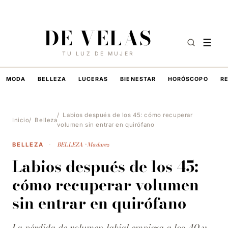
8 DE AGOSTO DE 2026
·
HOY EN DE VELAS
DE VELAS
☰
TU LUZ DE MUJER
MODA
BELLEZA
LUCERAS
BIENESTAR
HORÓSCOPO
R
Labios después de los 45: cómo recuperar
Inicio
Belleza
volumen sin entrar en quirófano
BELLEZA · Madurez
BELLEZA
·
Labios después de los 45:
cómo recuperar volumen
sin entrar en quirófano
La pérdida de volumen labial empieza a los 40 y