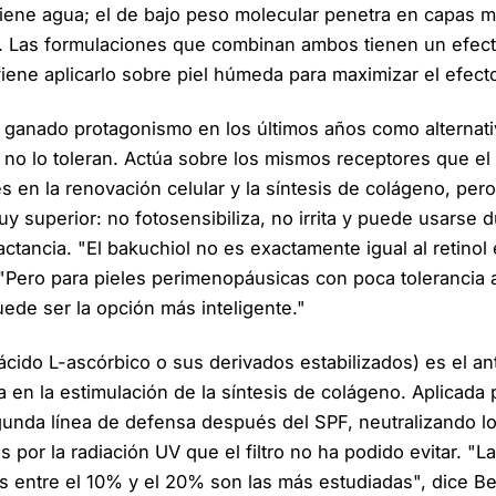
tiene agua; el de bajo peso molecular penetra en capas 
s. Las formulaciones que combinan ambos tienen un efec
ene aplicarlo sobre piel húmeda para maximizar el efect
ganado protagonismo en los últimos años como alternativa
 no lo toleran. Actúa sobre los mismos receptores que el r
es en la renovación celular y la síntesis de colágeno, pero
uy superior: no fotosensibiliza, no irrita y puede usarse d
actancia. "El bakuchiol no es exactamente igual al retinol
"Pero para pieles perimenopáusicas con poca tolerancia a
ede ser la opción más inteligente."
ácido L-ascórbico o sus derivados estabilizados) es el an
 en la estimulación de la síntesis de colágeno. Aplicada 
unda línea de defensa después del SPF, neutralizando lo
 por la radiación UV que el filtro no ha podido evitar. "L
s entre el 10% y el 20% son las más estudiadas", dice B