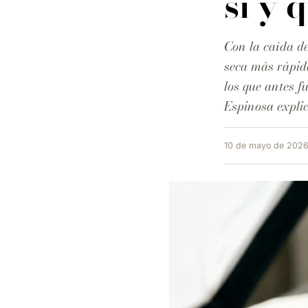
sí y 
Con la caída de
seca más rápido
los que antes 
Espinosa explic
10 de mayo de 202