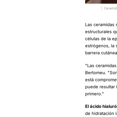
Ceramida
Las ceramidas s
estructurales q
células de la e
estrógenos, la
barrera cutánea
"Las ceramidas 
Bertomeu. "Son 
está comprometid
puede resultar 
primero."
El ácido hialur
de hidratación 