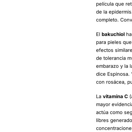
película que re
de la epidermi
completo. Convi
El
bakuchiol
ha 
para pieles que
efectos similar
de tolerancia m
embarazo y la l
dice Espinosa. 
con rosácea, pu
La
vitamina C
(
mayor evidencia
actúa como seg
libres generados
concentracione