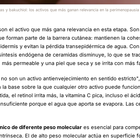
s y bakuchiol: los activos que más ganan relevancia en la perimenopausia 
on el activo que más gana relevancia en esta etapa. Son 
ue forman parte de la barrera cutánea: mantienen la cohe
pidermis y evitan la pérdida transepidérmica de agua. Con
 síntesis endógena de ceramidas disminuye, lo que se tr
 más permeable y una piel que seca y se irrita con más fa
no son un activo antienvejecimiento en sentido estricto",
la base sobre la que cualquier otro activo puede funciona
a, el retinol irrita más, la vitamina C pica, incluso el áci
insuficiente porque el agua que aporta se evapora. Las 
ónico de diferente peso molecular
es esencial para compe
intrínseca. El de alto peso molecular actúa en superficie