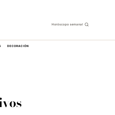
Horóscopo semanal
S
DECORACIÓN
ivos