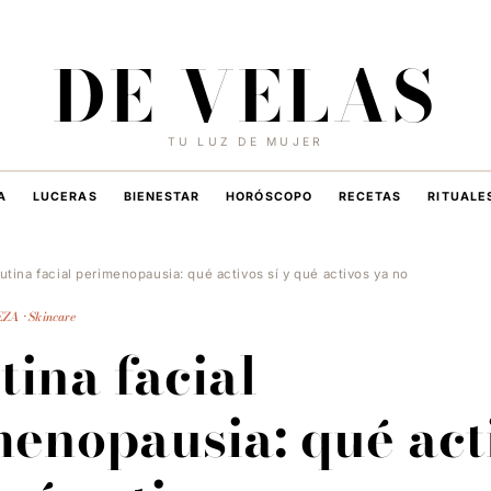
8 DE AGOSTO DE 2026
·
HOY EN DE VELAS
DE VELAS
TU LUZ DE MUJER
A
LUCERAS
BIENESTAR
HORÓSCOPO
RECETAS
RITUALE
rutina facial perimenopausia: qué activos sí y qué activos ya no
ZA · Skincare
tina facial
enopausia: qué act