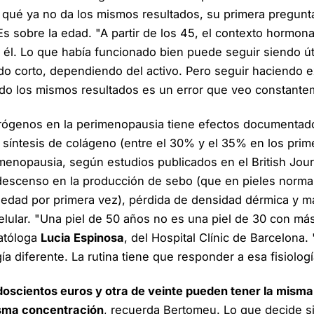
 qué ya no da los mismos resultados, su primera pregunt
Es sobre la edad. "A partir de los 45, el contexto hormona
 él. Lo que había funcionado bien puede seguir siendo út
o corto, dependiendo del activo. Pero seguir haciendo 
o los mismos resultados es un error que veo constante
rógenos en la perimenopausia tiene efectos documentados
 síntesis de colágeno (entre el 30% y el 35% en los pri
enopausia, según estudios publicados en el British Jour
descenso en la producción de sebo (que en pieles norm
edad por primera vez), pérdida de densidad dérmica y ma
elular. "Una piel de 50 años no es una piel de 30 con más
matóloga
Lucia Espinosa
, del Hospital Clínic de Barcelona.
ía diferente. La rutina tiene que responder a esa fisiologí
oscientos euros y otra de veinte pueden tener la mism
isma concentración
, recuerda Bertomeu. Lo que decide si