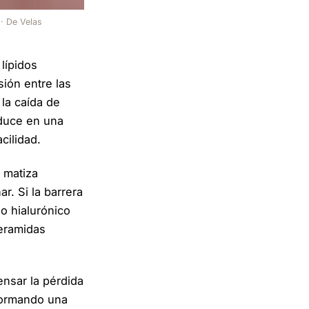
· De Velas
lípidos
sión entre las
 la caída de
aduce en una
cilidad.
 matiza
r. Si la barrera
do hialurónico
ceramidas
nsar la pérdida
 formando una