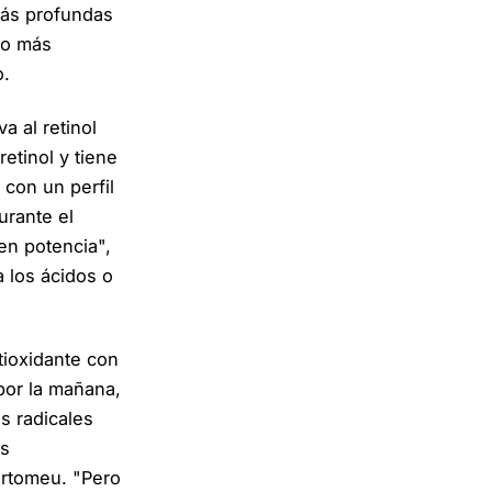
más profundas
to más
o.
 al retinol
etinol y tiene
 con un perfil
urante el
 en potencia",
 los ácidos o
tioxidante con
por la mañana,
s radicales
as
ertomeu. "Pero