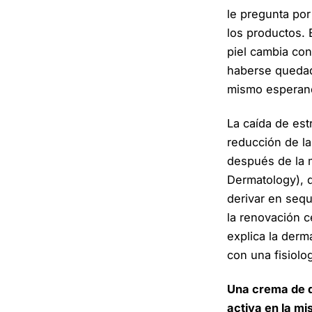
le pregunta por
los productos. 
piel cambia con
haberse quedad
mismo esperand
La caída de est
reducción de la
después de la m
Dermatology), 
derivar en sequ
la renovación c
explica la der
con una fisiolog
Una crema de d
activa en la m