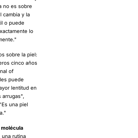
a no es sobre
l cambia y la
il o puede
exactamente lo
mente."
 sobre la piel:
meros cinco años
nal of
ales puede
yor lentitud en
 arrugas",
 "Es una piel
a."
a molécula
 una rutina