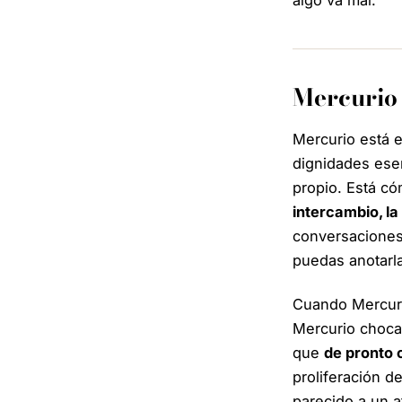
Mercurio 
Mercurio está e
dignidades esen
propio. Está có
intercambio, la
conversaciones,
puedas anotarl
Cuando Mercuri
Mercurio choca 
que
de pronto 
proliferación d
parecido a un a