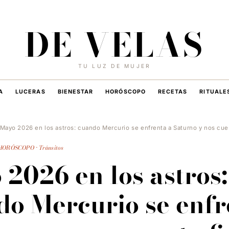
7 DE AGOSTO DE 2026
·
HOY EN DE VELAS
DE VELAS
TU LUZ DE MUJER
A
LUCERAS
BIENESTAR
HORÓSCOPO
RECETAS
RITUALE
Mayo 2026 en los astros: cuando Mercurio se enfrenta a Saturno y nos cues
HORÓSCOPO · Tránsitos
2026 en los astros:
do Mercurio se enfr