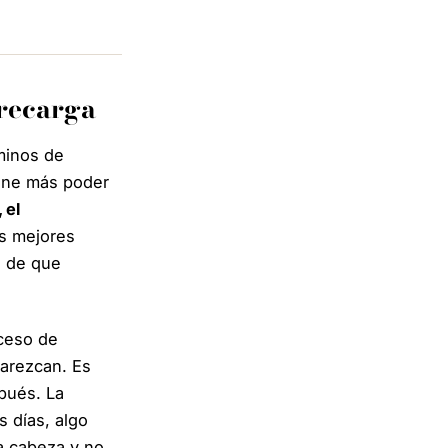
brecarga
rminos de
iene más poder
 el
as mejores
s de que
xceso de
parezcan. Es
pués. La
 días, algo
la cabeza y no