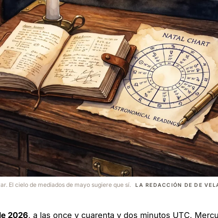
ar. El cielo de mediados de mayo sugiere que sí.
LA REDACCIÓN DE DE VEL
de 2026
, a las once y cuarenta y dos minutos UTC, Merc