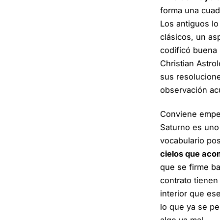
forma una cuad
Los antiguos l
clásicos, un asp
codificó buena 
Christian Astro
sus resoluciones
observación ac
Conviene empeza
Saturno es uno
vocabulario pos
cielos que acom
que se firme ba
contrato tienen
interior que es
lo que ya se p
algo va mal.