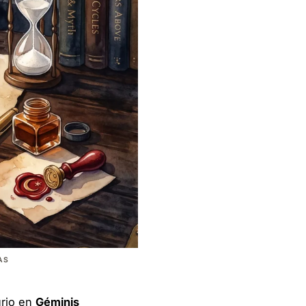
AS
urio en
Géminis