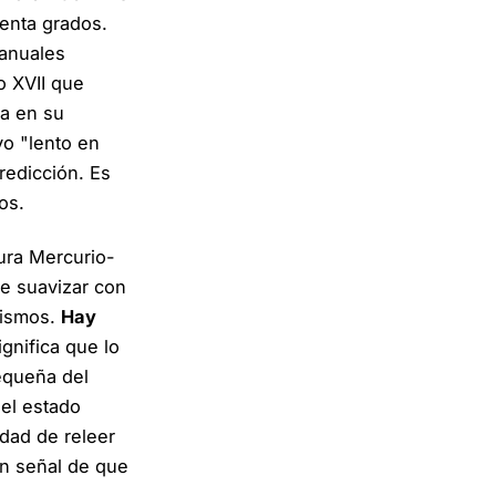
venta grados.
manuales
lo XVII que
ta en su
vo "lento en
predicción. Es
os.
tura Mercurio-
e suavizar con
mismos.
Hay
gnifica que lo
pequeña del
 el estado
idad de releer
on señal de que