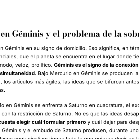
en Géminis y el problema de la so
n Géminis en su signo de domicilio. Eso significa, en té
ciales, que el planeta se encuentra en el lugar donde t
modo, veloz, prolífico.
Géminis es el signo de la conexión,
 simultaneidad
. Bajo Mercurio en Géminis se producen l
 los artículos más ágiles, las ideas que se bifurcan ante
as.
o en Géminis se enfrenta a Saturno en cuadratura, el e
con la restricción de Saturno. No es que las ideas desa
cuesta elegir cuál formular primero
y cuál dejar para des
e Géminis y el embudo de Saturno producen, durante unos
tasco comunicativo: tienes todo lo que quieres decir en 