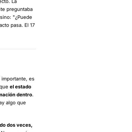
cto. La
ente preguntaba
, sino: "¿Puede
cto pasa. El 17
 importante, es
orque
el estado
mación dentro
.
ay algo que
odo dos veces,