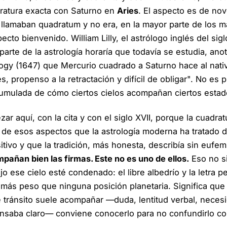
ratura exacta con Saturno en
Aries
. El aspecto es de no
o llamaban
quadratum
y no era, en la mayor parte de los 
ecto bienvenido. William Lilly, el astrólogo inglés del sig
parte de la astrología horaría que todavía se estudia, ano
logy
(1647) que Mercurio cuadrado a Saturno hace al nati
, propenso a la retractación y difícil de obligar". No es 
umulada de cómo ciertos cielos acompañan ciertos estad
r aquí, con la cita y con el siglo XVII, porque la cuadra
 de esos aspectos que la astrología moderna ha tratado d
itivo y que la tradición, más honesta, describía sin eufe
pañan bien las firmas. Este no es uno de ellos.
Eso no si
jo ese cielo esté condenado: el libre albedrío y la letra 
 más peso que ninguna posición planetaria. Significa que
e tránsito suele acompañar —duda, lentitud verbal, neces
ensaba claro— conviene conocerlo para no confundirlo c