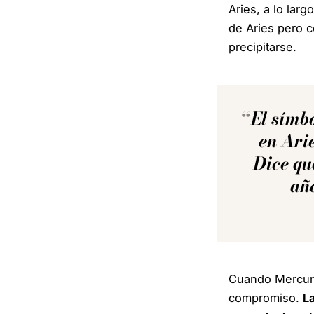
Aries, a lo larg
de Aries pero c
precipitarse.
El símb
en Arie
Dice que
año
Cuando Mercurio
compromiso.
L