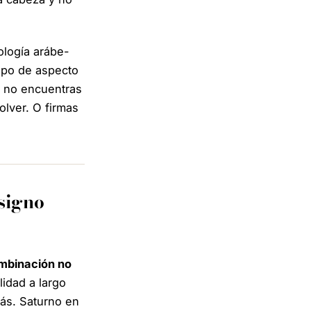
ología arábe-
ipo de aspecto
o no encuentras
olver. O firmas
 signo
mbinación no
lidad a largo
ás. Saturno en