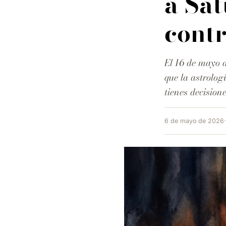
a Sat
contr
El 16 de mayo 
que la astrolog
tienes decision
6 de mayo de 2026
·