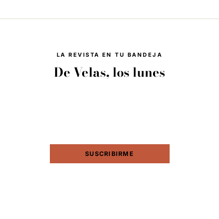
LA REVISTA EN TU BANDEJA
De Velas, los lunes
Lo mejor de DIY — Haz tus propias velas y del resto de
la revista. Sin spam, baja en un clic.
SUSCRIBIRME