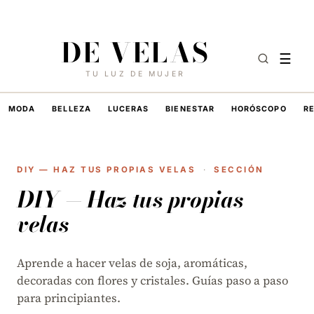
10 DE AGOSTO DE 2026
·
HOY EN DE VELAS
DE VELAS
☰
TU LUZ DE MUJER
MODA
BELLEZA
LUCERAS
BIENESTAR
HORÓSCOPO
R
DIY — HAZ TUS PROPIAS VELAS
·
SECCIÓN
DIY — Haz tus propias
velas
Aprende a hacer velas de soja, aromáticas,
decoradas con flores y cristales. Guías paso a paso
para principiantes.