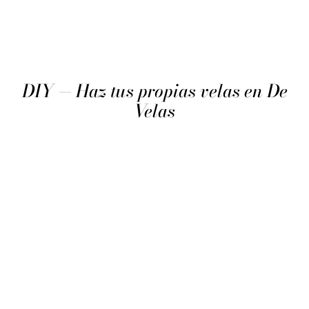
SOBRE LA SECCIÓN
DIY — Haz tus propias velas en De
Velas
Sección curada por el equipo editorial de De Velas con
criterio independiente. Recomendamos solo lo que
probaríamos en nuestra propia casa.
— REDACCIÓN DE DEVELAS