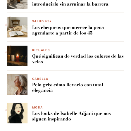
introducirlo sin arruinar la barrera
SALUD 45+
Los chequeos que merece la pena
agendarte a partir de los 45
RITUALES
Qué significan de verdad los colores de las
velas
CABELLO
Pelo gris: cómo llevarlo con total
elegancia
MODA
Los looks de Isabelle Adjani que nos
siguen inspirando