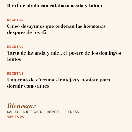
Bowl de otoño con calabaza asada y tahini
RECETAS
Cinco desayunos que ordenan las hormonas
después de los 45
RECETAS
Tarta de lavanda y miel, el postre de los domingos
lentos
RECETAS
Una cena de cúrcuma, lentejas y boniato para
dormir como antes
Bienestar
SALUD
·
NUTRICIÓN
·
MENTE
·
FITNESS
VER TODO →