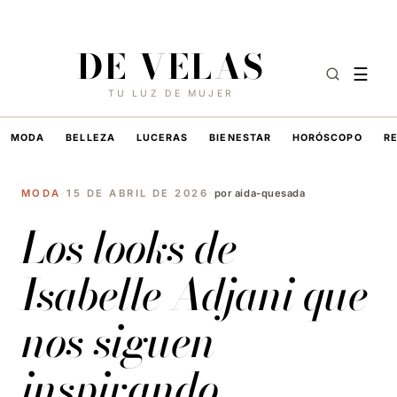
7 DE AGOSTO DE 2026
·
HOY EN DE VELAS
DE VELAS
☰
TU LUZ DE MUJER
MODA
BELLEZA
LUCERAS
BIENESTAR
HORÓSCOPO
R
MODA
·
15 DE ABRIL DE 2026
·
por aida-quesada
Los looks de
Isabelle Adjani que
nos siguen
inspirando