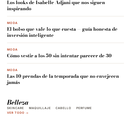
Los looks de Isabelle Adjani que nos siguen
inspirando
MODA
El bolso que vale lo que cuesta — guía honesta de
inversión inteligente
MODA
Cómo vestir a los 50 sin intentar parecer de 30
MODA
Las 10 prendas de la temporada que no envejecen
jamás
Belleza
SKINCARE
·
MAQUILLAJE
·
CABELLO
·
PERFUME
VER TODO →