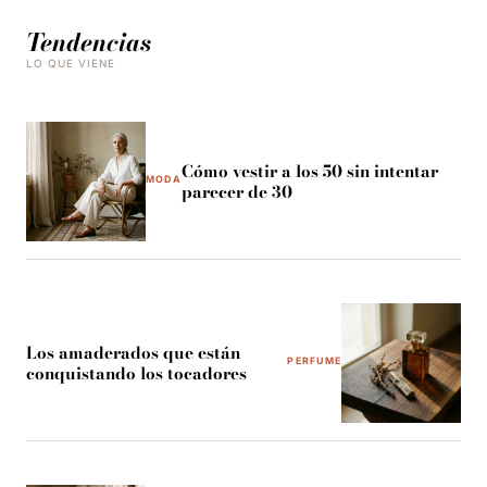
Tendencias
LO QUE VIENE
Cómo vestir a los 50 sin intentar
MODA
parecer de 30
Los amaderados que están
PERFUME
conquistando los tocadores