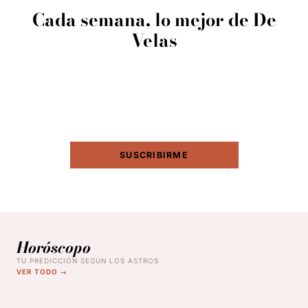
Cada semana, lo mejor de De
Velas
Rituales de luna, tendencias de temporada, horóscopo
semanal y los mejores artículos Luceras. Sin spam.
SUSCRIBIRME
Horóscopo
TU PREDICCIÓN SEGÚN LOS ASTROS
VER TODO →