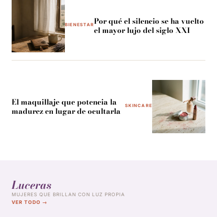
Por qué el silencio se ha vuelto
BIENESTAR
el mayor lujo del siglo XXI
El maquillaje que potencia la
SKINCARE
madurez en lugar de ocultarla
Luceras
MUJERES QUE BRILLAN CON LUZ PROPIA
VER TODO →