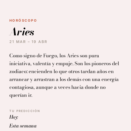
HORÓSCOPO
H
Aries
21 MAR – 19 ABR
2
Como signo de Fuego, los Aries son pura
Co
iniciativa, valentía y empuje. Son los pioneros del
es
zodiaco: encienden lo que otros tardan años en
en
arrancar y arrastran a los demás con una energía
u
contagiosa, aunque a veces hacia donde no
le
querían ir.
T
TU PREDICCIÓN
H
Hoy
E
Esta semana
Es