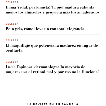
BELLEZA
Imma Vidal, perfumista: 'la piel madura calienta
menos los almizcles y proyecta más los amaderados'
BELLEZA
Pelo gris, cómo llevarlo con total elegancia
BELLEZA
El maquillaje que potencia la madurez en lugar de
ocultarla
BELLEZA
Lucía Espinosa, dermatóloga: 'la mayoría de
mujeres usa el retinol mal y por eso no le funciona'
LA REVISTA EN TU BANDEJA