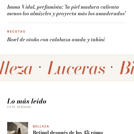
Imma Vidal, perfumista: 'la piel madura calienta
menos los almizcles y proyecta más los amaderados'
RECETAS
Bowl de otoño con calabaza asada y tahini
eza
Luceras
Bie
Lo más leído
ESTA SEMANA
BELLEZA
Retinol después de los 45: cómo