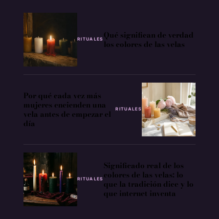
Qué significan de verdad
RITUALES
los colores de las velas
Por qué cada vez más
mujeres encienden una
RITUALES
vela antes de empezar el
día
Significado real de los
colores de las velas: lo
RITUALES
que la tradición dice y lo
que internet inventa