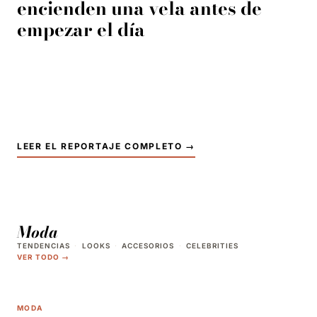
encienden una vela antes de
empezar el día
Del ritual matinal a las pausas de tarde, las velas se
han convertido en una forma silenciosa de cuidar la
propia atención. Cinco mujeres que las usan como
acto político de calma cuentan cómo y por qué.
LEER EL REPORTAJE COMPLETO →
Moda
TENDENCIAS
·
LOOKS
·
ACCESORIOS
·
CELEBRITIES
VER TODO →
MODA